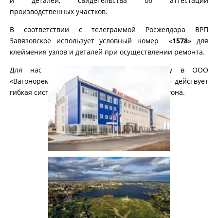
и деталей, свидетельства об аттестации
производственных участков.
В соответствии с телеграммой Росжелдора ВРП
Завязовское использует условный номер «
1578
» для
клеймения узлов и деталей при осуществлении ремонта.
Для нас важен каждый клиент, поэтому в ООО
«Вагоноремонтное предприятие Завязовское» действует
гибкая система расчёта стоимости ремонта вагона.